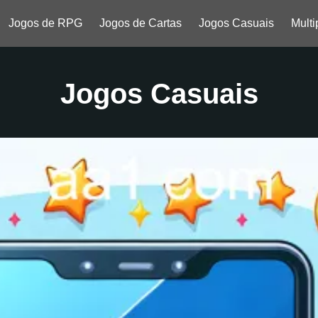
Jogos de RPG
Jogos de Cartas
Jogos Casuais
Multi
Jogos Casuais