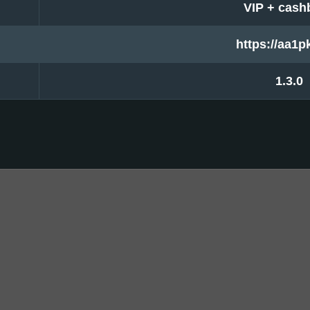
VIP + cash
https://aa1
1.3.0