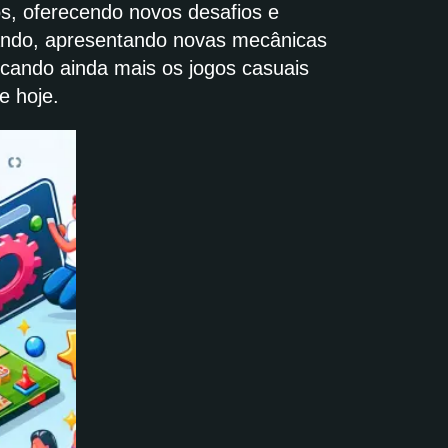
s, oferecendo novos desafios e
ando, apresentando novas mecânicas
icando ainda mais os jogos casuais
e hoje.