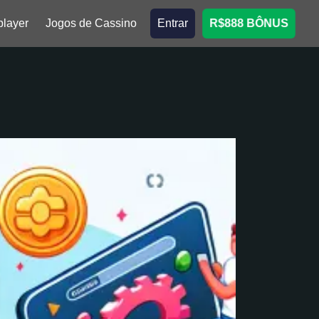
player
Jogos de Cassino
Entrar
R$888 BÔNUS