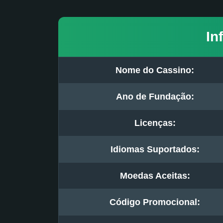
In
Nome do Cassino:
Ano de Fundação:
Licenças:
Idiomas Suportados:
Moedas Aceitas:
Código Promocional: